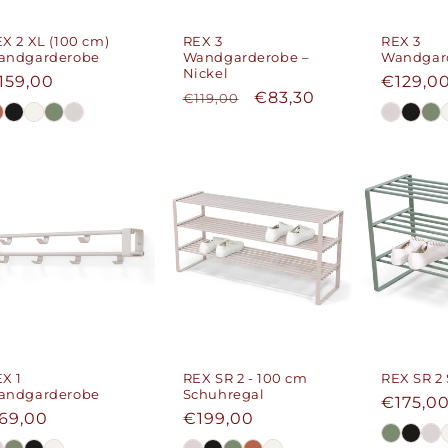
X 2 XL (100 cm)
REX 3
REX 3
andgarderobe
Wandgarderobe –
Wandgar
Nickel
ormaler
159,00
Normal
€129,0
Normaler
Verkaufspreis
€83,30
€119,00
reis
Preis
Preis
X 1
REX SR 2 - 100 cm
REX SR 2
andgarderobe
Schuhregal
Normal
€175,0
ormaler
69,00
Normaler
€199,00
Preis
reis
Preis