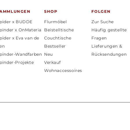
SAMMLUNGEN
SHOP
FOLGEN
pider x BUDDE
Flurmöbel
Zur Suche
pinder x OnMateria
Beistelltische
Häufig gestellte
pider x Eva van de
Couchtische
Fragen
en
Bestseller
Lieferungen &
pinder-Wandfarben
Neu
Rücksendungen
pinder-Projekte
Verkauf
Wohnaccessoires