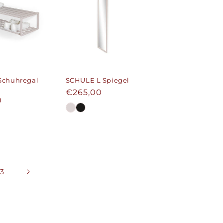
Schuhregal
SCHULE L Spiegel
Normaler
€265,00
er
0
Preis
13