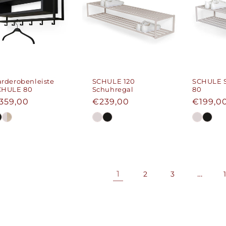
rderobenleiste
SCHULE 120
SCHULE 
CHULE 80
Schuhregal
80
ormaler
359,00
Normaler
€239,00
Normal
€199,0
reis
Preis
Preis
1
…
2
3