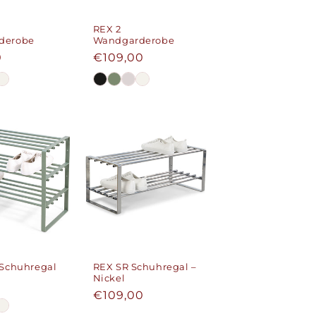
REX 2
derobe
Wandgarderobe
er
0
Normaler
€109,00
Preis
 Schuhregal
REX SR Schuhregal –
Nickel
er
0
Normaler
€109,00
Preis