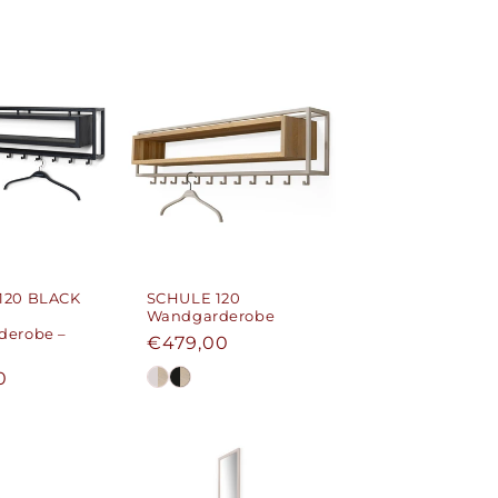
120 BLACK
SCHULE 120
Wandgarderobe
derobe –
Normaler
€479,00
Preis
er
0