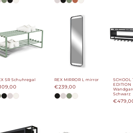
EX SR Schuhregal
REX MIRROR L mirror
SCHOOL 
EDITION
ormaler
109,00
Normaler
€239,00
Wandgar
reis
Preis
Schwarz
Normal
€479,0
Preis