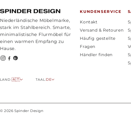
KUNDENSERVICE
Niederländische Möbelmarke,
Kontakt
S
stark im Stahlbereich. Smarte,
Versand & Retouren
S
minimalistische Flurmöbel für
Häufig gestellte
S
einen warmen Empfang zu
Fragen
V
Hause.
Händler finden
S
S
L
S
🇦🇹
DE
LAND:
TAAL:
a
p
n
r
d
a
/
c
© 2026 Spinder Design
R
h
e
e