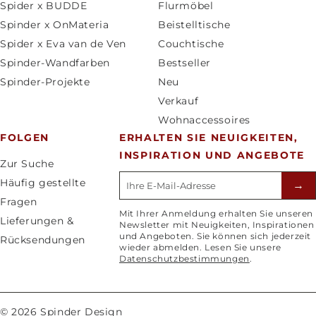
Spider x BUDDE
Flurmöbel
/
a
Spinder x OnMateria
Beistelltische
R
c
Spider x Eva van de Ven
Couchtische
e
h
Spinder-Wandfarben
Bestseller
g
e
Spinder-Projekte
Neu
i
Verkauf
o
Wohnaccessoires
n
FOLGEN
ERHALTEN SIE NEUIGKEITEN,
INSPIRATION UND ANGEBOTE
Zur Suche
E-mailadres
Häufig gestellte
→
Fragen
Mit Ihrer Anmeldung erhalten Sie unseren
Lieferungen &
Newsletter mit Neuigkeiten, Inspirationen
und Angeboten. Sie können sich jederzeit
Rücksendungen
wieder abmelden. Lesen Sie unsere
Datenschutzbestimmungen
.
© 2026 Spinder Design