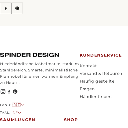
KUNDENSERVICE
Niederländische Möbelmarke, stark im
Kontakt
Stahlbereich. Smarte, minimalistische
Versand & Retouren
Flurmöbel für einen warmen Empfang
Häufig gestellte
zu Hause.
Fragen
Händler finden
L
🇦🇹
LAND:
a
S
TAAL:
DE
n
p
SAMMLUNGEN
SHOP
d
r