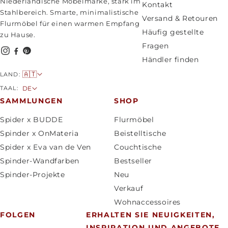
Niederländische Möbelmarke, stark im
Kontakt
Stahlbereich. Smarte, minimalistische
Versand & Retouren
Flurmöbel für einen warmen Empfang
Häufig gestellte
zu Hause.
Fragen
Händler finden
L
🇦🇹
LAND:
a
S
TAAL:
DE
n
p
SAMMLUNGEN
SHOP
d
r
Spider x BUDDE
Flurmöbel
/
a
Spinder x OnMateria
Beistelltische
R
c
Spider x Eva van de Ven
Couchtische
e
h
Spinder-Wandfarben
Bestseller
g
e
Spinder-Projekte
Neu
i
Verkauf
o
Wohnaccessoires
n
FOLGEN
ERHALTEN SIE NEUIGKEITEN,
INSPIRATION UND ANGEBOTE