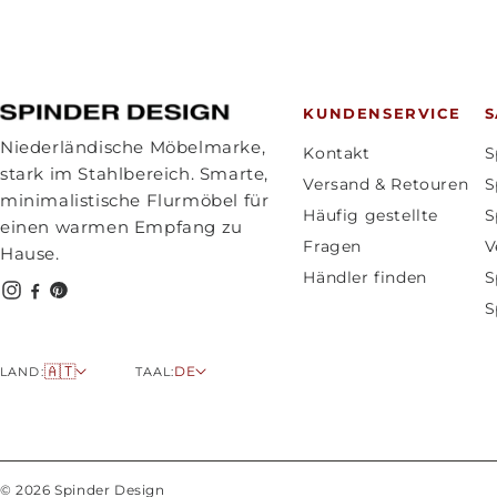
KUNDENSERVICE
Niederländische Möbelmarke,
Kontakt
S
stark im Stahlbereich. Smarte,
Versand & Retouren
S
minimalistische Flurmöbel für
Häufig gestellte
S
einen warmen Empfang zu
Fragen
V
Hause.
Händler finden
S
S
L
S
🇦🇹
DE
LAND:
TAAL:
a
p
n
r
d
a
/
c
© 2026 Spinder Design