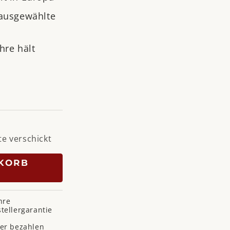
 ausgewählte
hre hält
te verschickt
KORB
hre
tellergarantie
her bezahlen