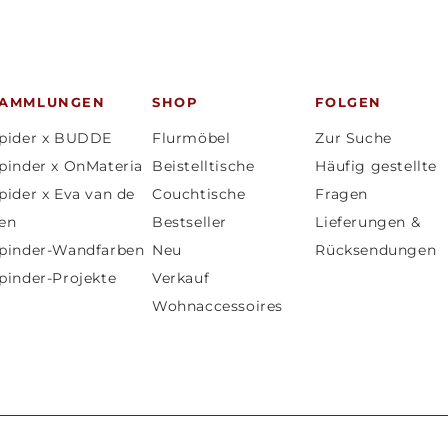
SAMMLUNGEN
SHOP
FOLGEN
pider x BUDDE
Flurmöbel
Zur Suche
pinder x OnMateria
Beistelltische
Häufig gestellte
pider x Eva van de
Couchtische
Fragen
en
Bestseller
Lieferungen &
pinder-Wandfarben
Neu
Rücksendungen
pinder-Projekte
Verkauf
Wohnaccessoires