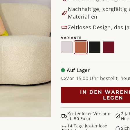
Nachhaltige, sorgfältig
Materialien
Zeitloses Design, das Ja
VARIANTE
Silky
Ton-
Schwarz
Burgund
Taupe
Terra
Auf Lager
Vor 15.00 Uhr bestellt, heu
IN DEN WAREN
LEGEN
Kostenloser Versand
2 Ja
ab 50 Euro
Hers
14 Tage kostenlose
Sic