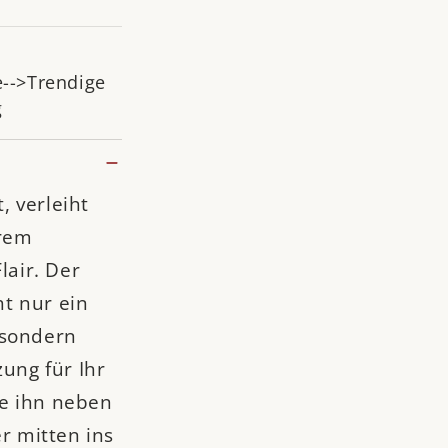
e-->Trendige
g
 verleiht
hrem
lair. Der
cht nur ein
 sondern
zung für Ihr
e ihn neben
er mitten ins